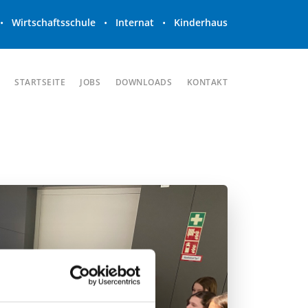
•
Wirtschaftsschule
•
Internat
•
Kinderhaus
STARTSEITE
JOBS
DOWNLOADS
KONTAKT