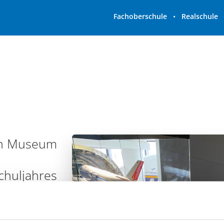
Fachoberschule
•
Realschule
en Museum
chuljahres
der Jgst. 5
s Deutsche