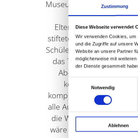
Museum nach München. N
Zustimmung
Übersichtsführun
Elternbeirat unseres 
Diese Webseite verwendet 
stiftete, blieb den Schül
Wir verwenden Cookies, um I
und die Zugriffe auf unsere 
Schülern noch Zeit, auf ei
Website an unsere Partner fü
das Technikmuseum zu 
möglicherweise mit weiteren
der Dienste gesammelt habe
Aber wer das Deutsc
Einwilligungsauswahl
kennt, der weiß, dass
Notwendig
kompletter Tag nicht reic
alle Ausstellungen anzuse
die Winterferien rücken 
Ablehnen
wäre doch ein guter Tages