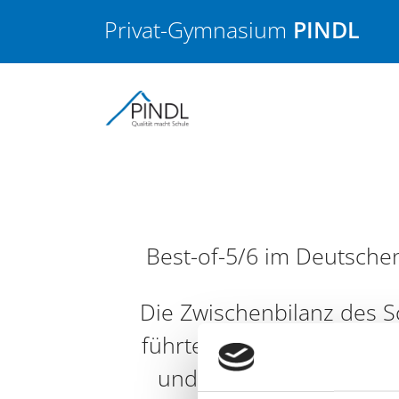
Privat-Gymnasium
PINDL
Best-of-5/6 im Deutsch
Die Zwischenbilanz des S
führte die Klassenbesten 
und 6 wie jedes Jahr in