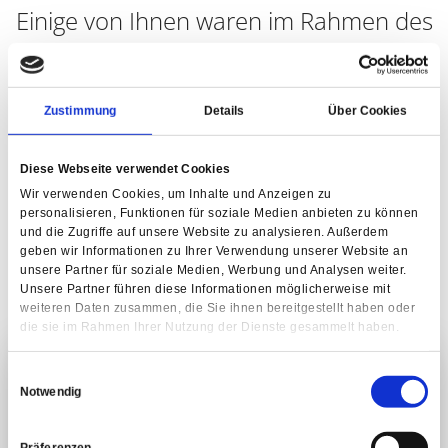
Einige von Ihnen waren im Rahmen des
Begabtenprogramms bereits im
Deutschen Museum, nun erfolgte auch
Zustimmung
Details
Über Cookies
schon die Einladung in die
Diese Webseite verwendet Cookies
Auswahlrunde zur Teamwoche
Wir verwenden Cookies, um Inhalte und Anzeigen zu
personalisieren, Funktionen für soziale Medien anbieten zu können
Wildniscamp Falkenstein, die Ende Juni
und die Zugriffe auf unsere Website zu analysieren. Außerdem
geben wir Informationen zu Ihrer Verwendung unserer Website an
unsere Partner für soziale Medien, Werbung und Analysen weiter.
stattfinden wird.
Unsere Partner führen diese Informationen möglicherweise mit
weiteren Daten zusammen, die Sie ihnen bereitgestellt haben oder
die sie im Rahmen Ihrer Nutzung der Dienste gesammelt haben.
Einwilligungsauswahl
Notwendig
Präferenzen